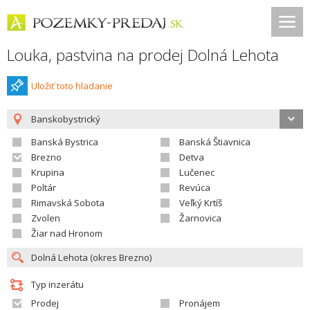
Louka, pastvina na prodej Dolná Lehota
Uložiť toto hladanie
Banskobystrický
Banská Bystrica
Banská Štiavnica
Brezno
Detva
Krupina
Lučenec
Poltár
Revúca
Rimavská Sobota
Veľký Krtíš
Zvolen
Žarnovica
Žiar nad Hronom
Typ inzerátu
Prodej
Pronájem