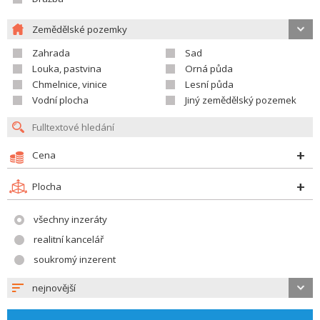
Zemědělské pozemky
Zahrada
Sad
Louka, pastvina
Orná půda
Chmelnice, vinice
Lesní půda
Vodní plocha
Jiný zemědělský pozemek
Cena
Plocha
všechny inzeráty
realitní kancelář
soukromý inzerent
nejnovější