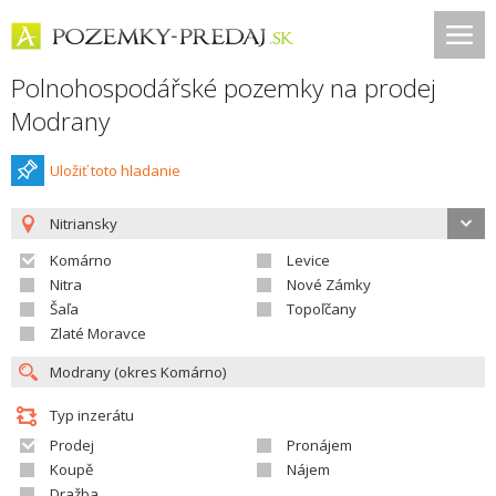
Polnohospodářské pozemky na prodej
Modrany
Uložiť toto hladanie
Nitriansky
Komárno
Levice
Nitra
Nové Zámky
Šaľa
Topoľčany
Zlaté Moravce
Typ inzerátu
Prodej
Pronájem
Koupě
Nájem
Dražba