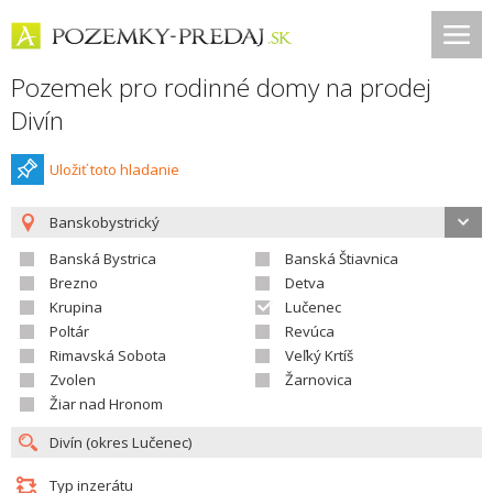
Pozemek pro rodinné domy na prodej
Divín
Uložiť toto hladanie
Banskobystrický
Banská Bystrica
Banská Štiavnica
Brezno
Detva
Krupina
Lučenec
Poltár
Revúca
Rimavská Sobota
Veľký Krtíš
Zvolen
Žarnovica
Žiar nad Hronom
Typ inzerátu