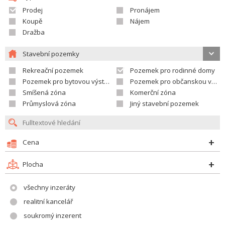
Prodej
Pronájem
Koupě
Nájem
Dražba
Stavební pozemky
Rekreační pozemek
Pozemek pro rodinné domy
Pozemek pro bytovou výstavbu
Pozemek pro občanskou vybavenost
Smíšená zóna
Komerční zóna
Průmyslová zóna
Jiný stavební pozemek
Cena
Plocha
všechny inzeráty
realitní kancelář
soukromý inzerent