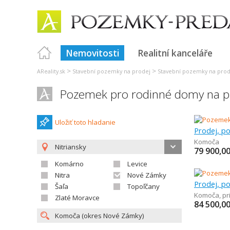
Nemovitosti
Realitní kanceláře
>
>
AReality.sk
Stavební pozemky na prodej
Stavební pozemky na prod
Pozemek pro rodinné domy na 
Uložiť toto hladanie
Komoča
Nitriansky
79 900,0
Komárno
Levice
Nitra
Nové Zámky
Šaľa
Topoľčany
Komoča
,
pr
Zlaté Moravce
84 500,0