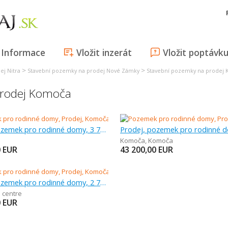
Informace
Vložit inzerát
Vložit poptávk
>
>
ej Nitra
Stavební pozemky na prodej Nové Zámky
Stavební pozemky na prodej
prodej Komoča
Prodej, pozemek pro rodinné domy, 3 791 m
Komoča
,
Komoča
0
EUR
43 200,00
EUR
Prodej, pozemek pro rodinné domy, 2 773 m
i centre
0
EUR