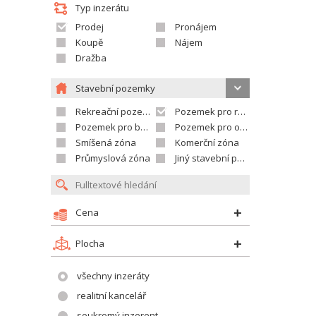
Typ inzerátu
Prodej
Pronájem
Koupě
Nájem
Dražba
Stavební pozemky
Rekreační pozemek
Pozemek pro rodinné domy
Pozemek pro bytovou výstavbu
Pozemek pro občanskou vybavenost
Smíšená zóna
Komerční zóna
Průmyslová zóna
Jiný stavební pozemek
Cena
Plocha
všechny inzeráty
realitní kancelář
soukromý inzerent