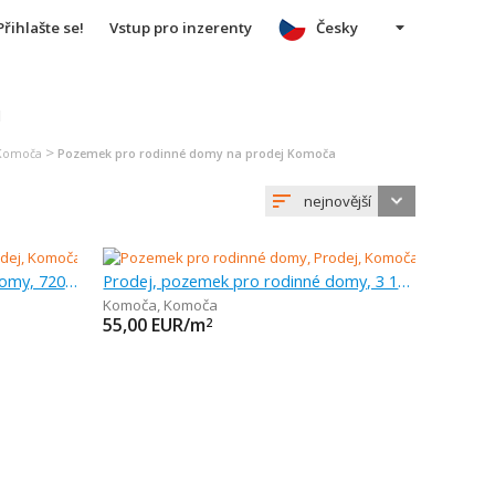
Přihlašte se!
Vstup pro inzerenty
Česky
u
>
 Komoča
Pozemek pro rodinné domy na prodej Komoča
nejnovější
Prodej, pozemek pro rodinné domy, 720 m
Prodej, pozemek pro rodinné domy, 3 104 m
Komoča
,
Komoča
55,00
EUR/m
2