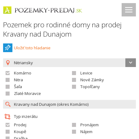
Pozemek pro rodinné domy na prodej
Kravany nad Dunajom
Uložiť toto hladanie
Nitriansky
Komárno
Levice
Nitra
Nové Zámky
Šaľa
Topoľčany
Zlaté Moravce
Typ inzerátu
Prodej
Pronájem
Koupě
Nájem
Dražba