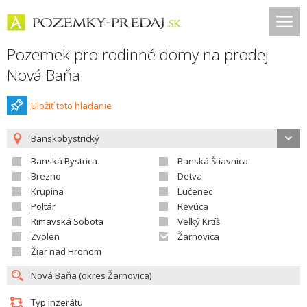
Pozemek pro rodinné domy na prodej
Nová Baňa
Uložiť toto hladanie
Banskobystrický
Banská Bystrica
Banská Štiavnica
Brezno
Detva
Krupina
Lučenec
Poltár
Revúca
Rimavská Sobota
Veľký Krtíš
Zvolen
Žarnovica
Žiar nad Hronom
Typ inzerátu