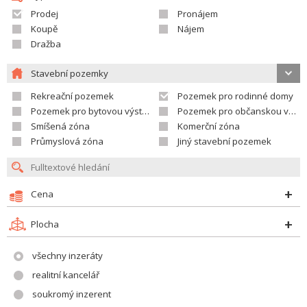
Prodej
Pronájem
Koupě
Nájem
Dražba
Stavební pozemky
Rekreační pozemek
Pozemek pro rodinné domy
Pozemek pro bytovou výstavbu
Pozemek pro občanskou vybavenost
Smíšená zóna
Komerční zóna
Průmyslová zóna
Jiný stavební pozemek
Cena
Plocha
všechny inzeráty
realitní kancelář
soukromý inzerent