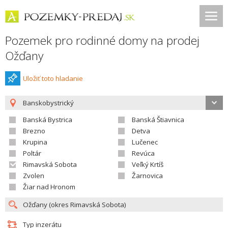
Pozemek pro rodinné domy na prodej
Ožďany
Uložiť toto hladanie
Banskobystrický
Banská Bystrica
Banská Štiavnica
Brezno
Detva
Krupina
Lučenec
Poltár
Revúca
Rimavská Sobota
Veľký Krtíš
Zvolen
Žarnovica
Žiar nad Hronom
Typ inzerátu