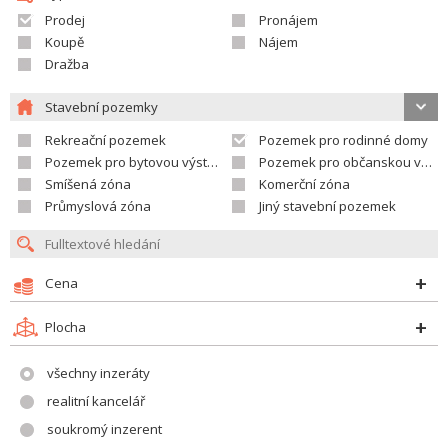
Prodej
Pronájem
Koupě
Nájem
Dražba
Stavební pozemky
Rekreační pozemek
Pozemek pro rodinné domy
Pozemek pro bytovou výstavbu
Pozemek pro občanskou vybavenost
Smíšená zóna
Komerční zóna
Průmyslová zóna
Jiný stavební pozemek
Cena
Plocha
všechny inzeráty
realitní kancelář
soukromý inzerent