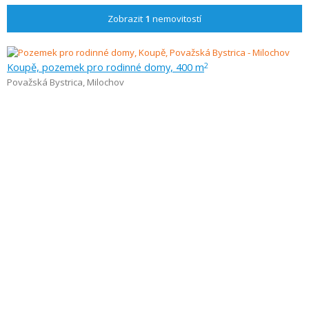
Zobrazit
1
nemovitostí
Koupě, pozemek pro rodinné domy, 400 m
2
Považská Bystrica
,
Milochov