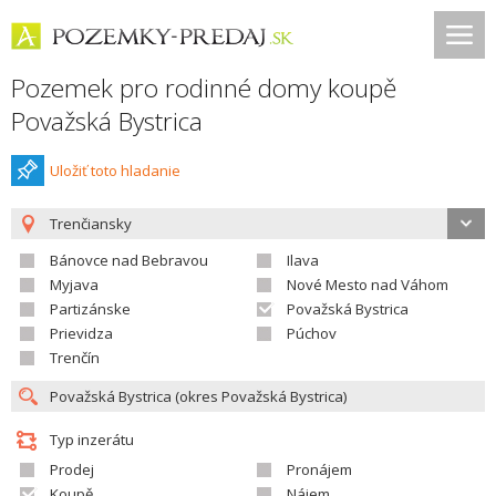
Pozemek pro rodinné domy koupě
Považská Bystrica
Uložiť toto hladanie
Trenčiansky
Bánovce nad Bebravou
Ilava
Myjava
Nové Mesto nad Váhom
Partizánske
Považská Bystrica
Prievidza
Púchov
Trenčín
Typ inzerátu
Prodej
Pronájem
Koupě
Nájem