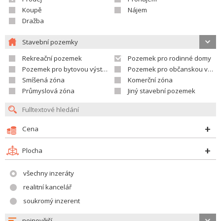
Koupě
Nájem
Dražba
Stavební pozemky
Rekreační pozemek
Pozemek pro rodinné domy
Pozemek pro bytovou výstavbu
Pozemek pro občanskou vybavenost
Smíšená zóna
Komerční zóna
Průmyslová zóna
Jiný stavební pozemek
Cena
Plocha
všechny inzeráty
realitní kancelář
soukromý inzerent
nejnovější