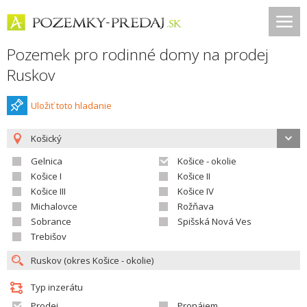
Pozemek pro rodinné domy na prodej
Ruskov
Uložiť toto hladanie
Košický
Gelnica
Košice - okolie
Košice I
Košice II
Košice III
Košice IV
Michalovce
Rožňava
Sobrance
Spišská Nová Ves
Trebišov
Typ inzerátu
Prodej
Pronájem