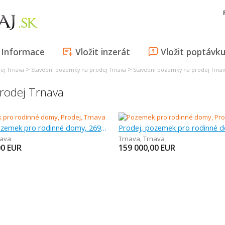
Informace
Vložit inzerát
Vložit poptávk
>
>
ej Trnava
Stavební pozemky na prodej Trnava
Stavební pozemky na prodej Trna
rodej Trnava
Prodej, pozemek pro rodinné domy, 269 m
nava
Trnava
,
Trnava
00
EUR
159 000,00
EUR