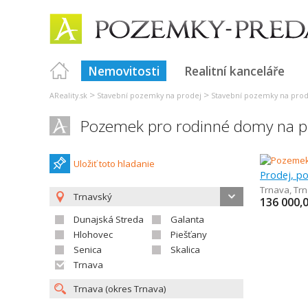
Nemovitosti
Realitní kanceláře
>
>
AReality.sk
Stavební pozemky na prodej
Stavební pozemky na prod
Pozemek pro rodinné domy na p
Uložiť toto hladanie
Trnava
,
Tr
Trnavský
136 000,
Dunajská Streda
Galanta
Hlohovec
Piešťany
Senica
Skalica
Trnava