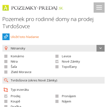
Pozemek pro rodinné domy na prodej
Tvrdošovce
Uložiť toto hladanie
Nitriansky
Komárno
Levice
Nitra
Nové Zámky
Šaľa
Topoľčany
Zlaté Moravce
Typ inzerátu
Prodej
Pronájem
Koupě
Nájem
Dražba