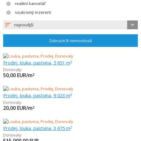
realitní kancelář
soukromý inzerent
nejnovější
Zobrazit
5
nemovitostí
Prodej, louka, pastvina, 5 651 m
2
Donovaly
50,00
EUR/m
2
Prodej, louka, pastvina, 9 023 m
2
Donovaly
20,00
EUR/m
2
Prodej, louka, pastvina, 3 675 m
2
Donovaly
515 000,00
EUR