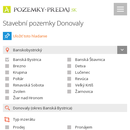
Stavební pozemky Donovaly
Uložiť toto hladanie
Banskobystrický
Banská Bystrica
Banská Štiavnica
Brezno
Detva
Krupina
Lučenec
Poltár
Revúca
Rimavská Sobota
Veľký Krtíš
Zvolen
Žarnovica
Žiar nad Hronom
Typ inzerátu
Prodej
Pronájem