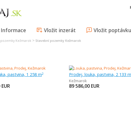
Informace
Vložit inzerát
Vložit poptávk
>
í pozemky Kežmarok
Stavební pozemky Kežmarok
uka, pastvina, 1 258 m
Prodej, louka, pastvina, 2 133 
2
Kežmarok
0
EUR
89 586,00
EUR