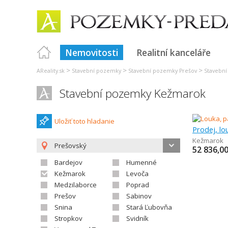
Nemovitosti
Realitní kanceláře
>
>
>
AReality.sk
Stavební pozemky
Stavební pozemky Prešov
Stavebn
Stavební pozemky Kežmarok
Uložiť toto hladanie
Prodej, lo
Kežmarok
Prešovský
52 836,0
Bardejov
Humenné
Kežmarok
Levoča
Medzilaborce
Poprad
Prešov
Sabinov
Snina
Stará Ľubovňa
Stropkov
Svidník