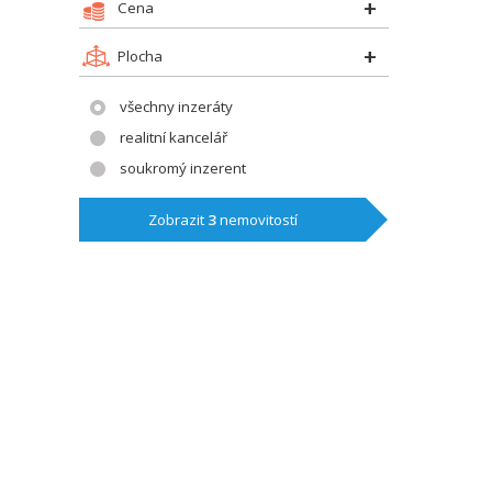
Cena
Plocha
všechny inzeráty
realitní kancelář
soukromý inzerent
Zobrazit
3
nemovitostí