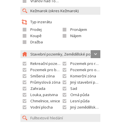
Vranov nad Topľou
Typ inzerátu
Prodej
Pronájem
Koupě
Nájem
Dražba
Stavební pozemky, Zemědělské pozemky
Rekreační pozemek
Pozemek pro rodinné domy
Pozemek pro bytovou výstavbu
Pozemek pro občanskou vybavenost
Smíšená zóna
Komerční zóna
Průmyslová zóna
Jiný stavební pozemek
Zahrada
Sad
Louka, pastvina
Orná půda
Chmelnice, vinice
Lesní půda
Vodní plocha
Jiný zemědělský pozemek