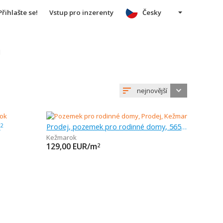
Přihlašte se!
Vstup pro inzerenty
Česky
u
nejnovější
m
Prodej, pozemek pro rodinné domy, 565 m
2
Kežmarok
129,00
EUR/m
2