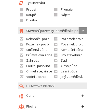
Typ inzerátu
Prodej
Pronájem
Koupě
Nájem
Dražba
Stavební pozemky, Zemědělské pozemky
Rekreační pozemek
Pozemek pro rodinné domy
Pozemek pro bytovou výstavbu
Pozemek pro občanskou vybavenost
Smíšená zóna
Komerční zóna
Průmyslová zóna
Jiný stavební pozemek
Zahrada
Sad
Louka, pastvina
Orná půda
Chmelnice, vinice
Lesní půda
Vodní plocha
Jiný zemědělský pozemek
Cena
Plocha