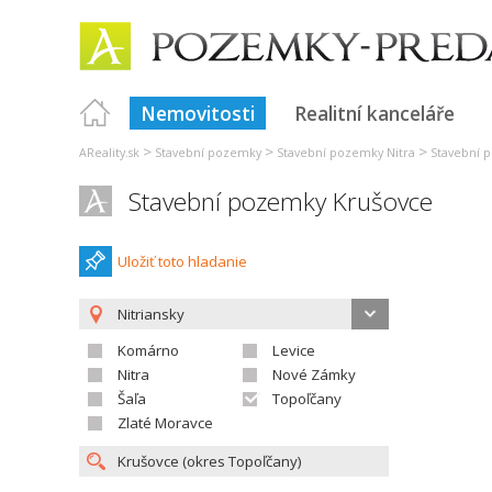
Nemovitosti
Realitní kanceláře
>
>
>
AReality.sk
Stavební pozemky
Stavební pozemky Nitra
Stavební 
Stavební pozemky Krušovce
Uložiť toto hladanie
Nitriansky
Komárno
Levice
Nitra
Nové Zámky
Šaľa
Topoľčany
Zlaté Moravce