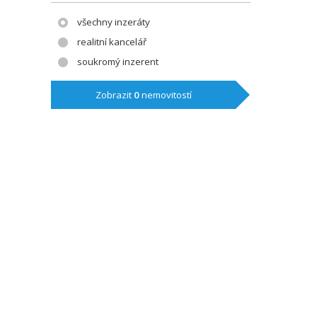
všechny inzeráty
realitní kancelář
soukromý inzerent
Zobrazit
0
nemovitostí