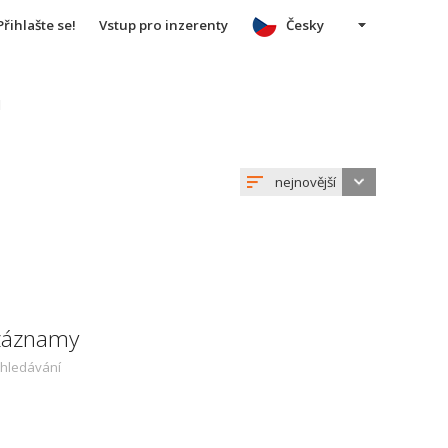
Přihlašte se!
Vstup pro inzerenty
Česky
u
nejnovější
 záznamy
yhledávání