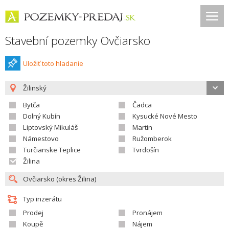
Stavební pozemky Ovčiarsko
Uložiť toto hladanie
Žilinský
Bytča
Čadca
Dolný Kubín
Kysucké Nové Mesto
Liptovský Mikuláš
Martin
Námestovo
Ružomberok
Turčianske Teplice
Tvrdošín
Žilina
Typ inzerátu
Prodej
Pronájem
Koupě
Nájem