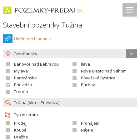
Stavební pozemky Tužina
Uložiť toto hladanie
Trenčiansky
Bánovce nad Bebravou
Ilava
Myjava
Nové Mesto nad Váhom
Partizánske
Považská Bystrica
Prievidza
Púchov
Trenčín
Typ inzerátu
Prodej
Pronájem
Koupě
Nájem
Dražba