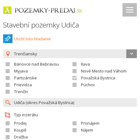
Stavební pozemky Udiča
Uložiť toto hladanie
Trenčiansky
Bánovce nad Bebravou
Ilava
Myjava
Nové Mesto nad Váhom
Partizánske
Považská Bystrica
Prievidza
Púchov
Trenčín
Typ inzerátu
Prodej
Pronájem
Koupě
Nájem
Dražba