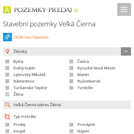
Stavební pozemky Veľká Čierna
Uložiť toto hladanie
Žilinský
Bytča
Čadca
Dolný Kubín
Kysucké Nové Mesto
Liptovský Mikuláš
Martin
Námestovo
Ružomberok
Turčianske Teplice
Tvrdošín
Žilina
Typ inzerátu
Prodej
Pronájem
Koupě
Nájem