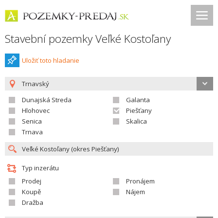
Stavební pozemky Veľké Kostoľany
Uložiť toto hladanie
Trnavský
Dunajská Streda
Galanta
Hlohovec
Piešťany
Senica
Skalica
Trnava
Typ inzerátu
Prodej
Pronájem
Koupě
Nájem
Dražba