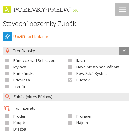
Stavební pozemky Zubák
Uložiť toto hladanie
Trenčiansky
Bánovce nad Bebravou
Ilava
Myjava
Nové Mesto nad Váhom
Partizánske
Považská Bystrica
Prievidza
Púchov
Trenčín
Typ inzerátu
Prodej
Pronájem
Koupě
Nájem
Dražba