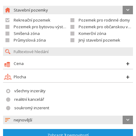
Stavební pozemky
Rekreační pozemek
Pozemek pro rodinné domy
Pozemek pro bytovou výstavbu
Pozemek pro občanskou vybavenost
Smíšená zóna
Komerční zóna
Průmyslová zóna
Jiný stavební pozemek
Cena
Plocha
všechny inzeráty
realitní kancelář
soukromý inzerent
nejnovější
Zobrazit
3
nemovitostí