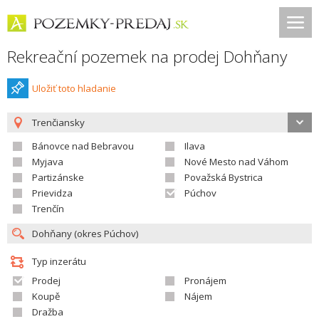
Rekreační pozemek na prodej Dohňany
Uložiť toto hladanie
Trenčiansky
Bánovce nad Bebravou
Ilava
Myjava
Nové Mesto nad Váhom
Partizánske
Považská Bystrica
Prievidza
Púchov
Trenčín
Typ inzerátu
Prodej
Pronájem
Koupě
Nájem
Dražba