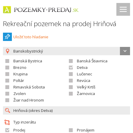
Rekreační pozemek na prodej Hriňová
Uložiť toto hladanie
Banskobystrický
Banská Bystrica
Banská Štiavnica
Brezno
Detva
Krupina
Lučenec
Poltár
Revúca
Rimavská Sobota
Veľký Krtíš
Zvolen
Žarnovica
Žiar nad Hronom
Typ inzerátu
Prodej
Pronájem