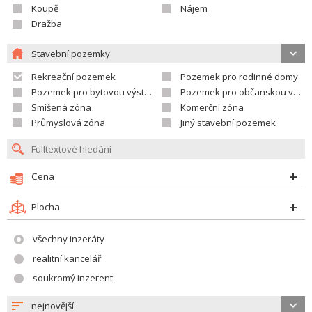
Koupě
Nájem
Dražba
Stavební pozemky
Rekreační pozemek
Pozemek pro rodinné domy
Pozemek pro bytovou výstavbu
Pozemek pro občanskou vybavenost
Smíšená zóna
Komerční zóna
Průmyslová zóna
Jiný stavební pozemek
Cena
Plocha
všechny inzeráty
realitní kancelář
soukromý inzerent
nejnovější