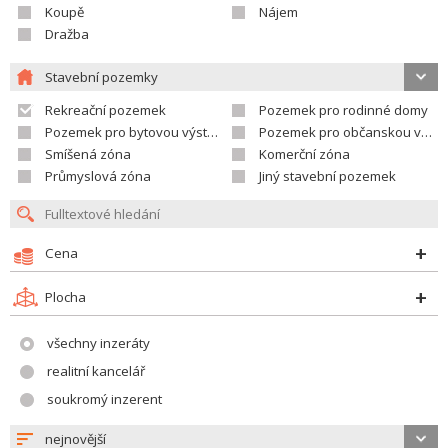
Koupě
Nájem
Dražba
Stavební pozemky
Rekreační pozemek
Pozemek pro rodinné domy
Pozemek pro bytovou výstavbu
Pozemek pro občanskou vybavenost
Smíšená zóna
Komerční zóna
Průmyslová zóna
Jiný stavební pozemek
Cena
Plocha
všechny inzeráty
realitní kancelář
soukromý inzerent
nejnovější