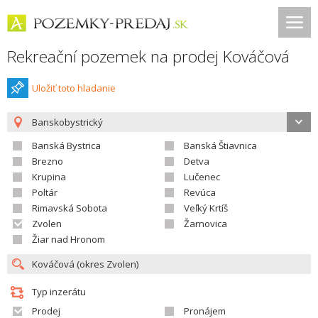
Rekreační pozemek na prodej Kováčová
Uložiť toto hladanie
Banskobystrický
Banská Bystrica
Banská Štiavnica
Brezno
Detva
Krupina
Lučenec
Poltár
Revúca
Rimavská Sobota
Veľký Krtíš
Zvolen
Žarnovica
Žiar nad Hronom
Typ inzerátu
Prodej
Pronájem