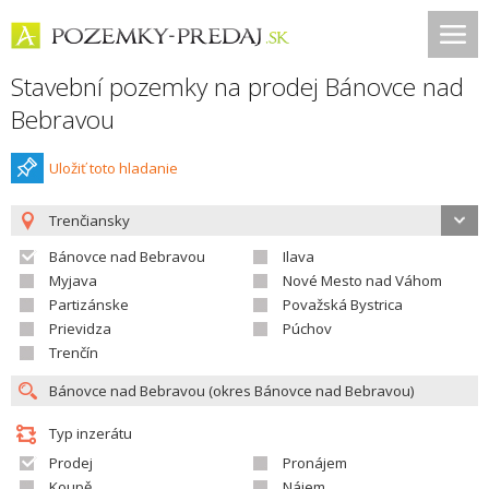
Stavební pozemky na prodej Bánovce nad
Bebravou
Uložiť toto hladanie
Trenčiansky
Bánovce nad Bebravou
Ilava
Myjava
Nové Mesto nad Váhom
Partizánske
Považská Bystrica
Prievidza
Púchov
Trenčín
Typ inzerátu
Prodej
Pronájem
Koupě
Nájem