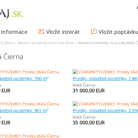
Informace
Vložit inzerát
Vložit poptávk
>
>
j Žilina
Stavební pozemky na prodej Žilina
Stavební pozemky na prodej Malá Č
á Čierna
tavební pozemky, 700 m
Prodej, stavební pozemky, 1 8
2
a
Malá Čierna
0
EUR
31 000,00
EUR
tavební pozemky, 961 m
Prodej, stavební pozemky, 2 0
2
a
Malá Čierna
0
EUR
35 000,00
EUR