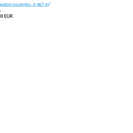
tavební pozemky, 6 467 m
2
a
00
EUR