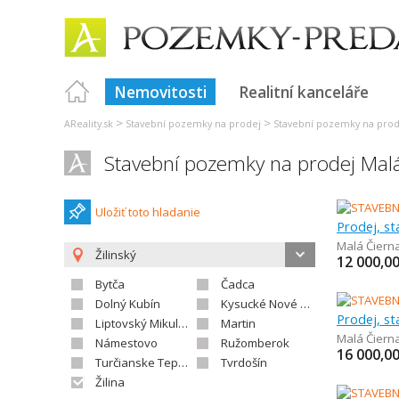
Nemovitosti
Realitní kanceláře
>
>
AReality.sk
Stavební pozemky na prodej
Stavební pozemky na prode
Stavební pozemky na prodej Mal
Uložiť toto hladanie
Prodej, s
Malá Čiern
Žilinský
12 000,0
Bytča
Čadca
Dolný Kubín
Kysucké Nové Mesto
Prodej, s
Liptovský Mikuláš
Martin
Malá Čiern
Námestovo
Ružomberok
16 000,0
Turčianske Teplice
Tvrdošín
Žilina