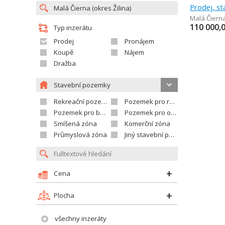
Prodej, s
Malá Čiern
110 000,
Typ inzerátu
Prodej
Pronájem
Koupě
Nájem
Dražba
Stavební pozemky
Rekreační pozemek
Pozemek pro rodinné domy
Pozemek pro bytovou výstavbu
Pozemek pro občanskou vybavenost
Smíšená zóna
Komerční zóna
Průmyslová zóna
Jiný stavební pozemek
Cena
Plocha
všechny inzeráty