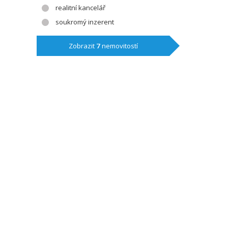
realitní kancelář
soukromý inzerent
Zobrazit
7
nemovitostí