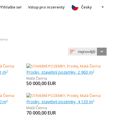
Přihlašte se!
Vstup pro inzerenty
Česky
u
ierna
nejnovější
61 m
Prodej, stavební pozemky, 2 963 m
2
2
Malá Čierna
50 000,00
EUR
50 m
Prodej, stavební pozemky, 4 133 m
2
2
Malá Čierna
70 000,00
EUR