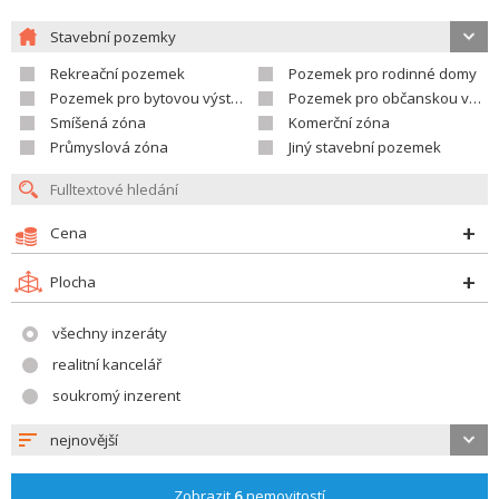
Stavební pozemky
Rekreační pozemek
Pozemek pro rodinné domy
Pozemek pro bytovou výstavbu
Pozemek pro občanskou vybavenost
Smíšená zóna
Komerční zóna
Průmyslová zóna
Jiný stavební pozemek
Cena
Plocha
všechny inzeráty
realitní kancelář
soukromý inzerent
nejnovější
Zobrazit
6
nemovitostí