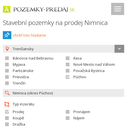
Stavební pozemky na prodej Nimnica
Uložiť toto hladanie
Trenčiansky
Bánovce nad Bebravou
Ilava
Myjava
Nové Mesto nad Váhom
Partizánske
Považská Bystrica
Prievidza
Púchov
Trenčín
Typ inzerátu
Prodej
Pronájem
Koupě
Nájem
Dražba