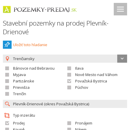
Stavební pozemky na prodej Plevník-
Drienové
Uložiť toto hladanie
Trenčiansky
Bánovce nad Bebravou
Ilava
Myjava
Nové Mesto nad Váhom
Partizánske
Považská Bystrica
Prievidza
Púchov
Trenčín
Typ inzerátu
Prodej
Pronájem
Koupě
Nájem