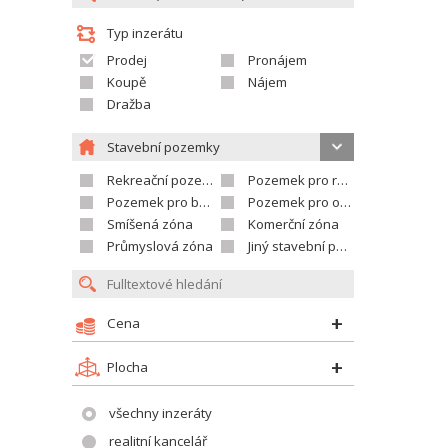
Typ inzerátu
Prodej
Pronájem
Koupě
Nájem
Dražba
Stavební pozemky
Rekreační pozemek
Pozemek pro rodinné domy
Pozemek pro bytovou výstavbu
Pozemek pro občanskou vybavenost
Smíšená zóna
Komerční zóna
Průmyslová zóna
Jiný stavební pozemek
Cena
Plocha
všechny inzeráty
realitní kancelář