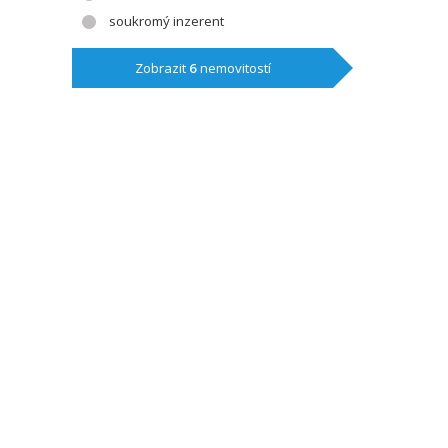
soukromý inzerent
Zobrazit
6
nemovitostí