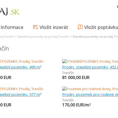
Informace
Vložit inzerát
Vložit poptávk
>
>
ej Trenčín
Stavební pozemky na prodej Trenčín
Stavební pozemky na prodej Tr
nčín
tavební pozemky, 499 m
Prodej, stavební pozemky, 452
2
Trenčín
00
EUR
81 000,00
EUR
tavební pozemky, 577 m
2
Trenčín
00
EUR
170,00
EUR/m
2