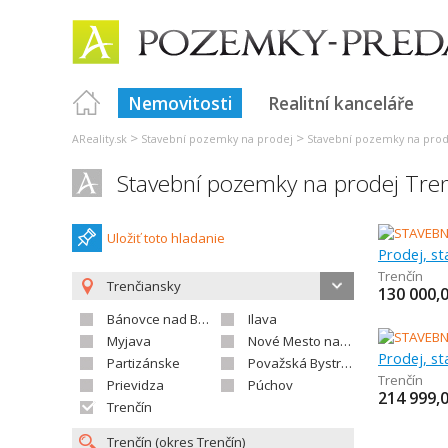
Nemovitosti
Realitní kanceláře
>
>
AReality.sk
Stavební pozemky na prodej
Stavební pozemky na prod
Stavební pozemky na prodej Tre
Uložiť toto hladanie
Prodej, s
Trenčín
Trenčiansky
130 000,
Bánovce nad Bebravou
Ilava
Myjava
Nové Mesto nad Váhom
Prodej, s
Partizánske
Považská Bystrica
Trenčín
Prievidza
Púchov
214 999,
Trenčín