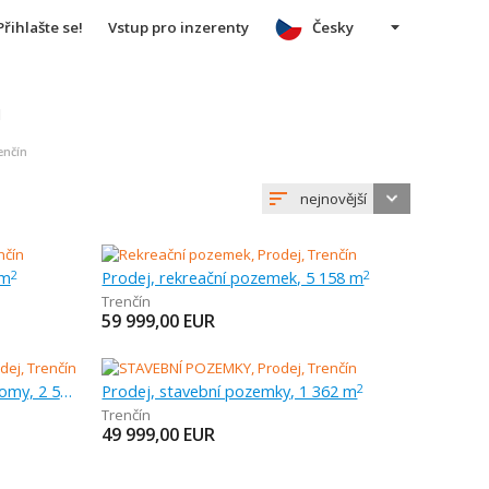
Přihlašte se!
Vstup pro inzerenty
Česky
u
enčín
nejnovější
 m
Prodej, rekreační pozemek, 5 158 m
2
2
Trenčín
59 999,00
EUR
Prodej, pozemek pro rodinné domy, 2 579 m
Prodej, stavební pozemky, 1 362 m
2
Trenčín
49 999,00
EUR