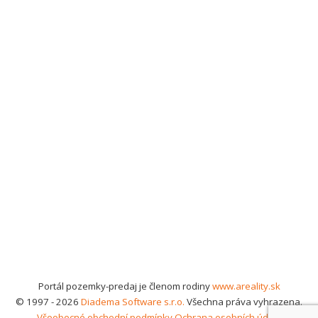
Portál pozemky-predaj je členom rodiny
www.areality.sk
© 1997 - 2026
Diadema Software s.r.o.
Všechna práva vyhrazena.
Všeobecné obchodní podmínky
Ochrana osobních údajů