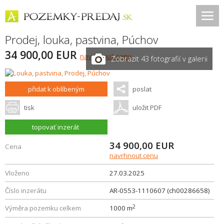
Prodej, louka, pastvina,
Púchov
34 900,00 EUR
navrhnout cenu
Zobrazit 43 fotografií v galerii
přidat k oblíbeným
poslat
tisk
uložit PDF
topovať inzerát
34 900,00
EUR
Cena
navrhnout cenu
Vloženo
27.03.2025
Číslo inzerátu
AR-0553-1110607 (ch00286658)
2
Výměra pozemku celkem
1000 m