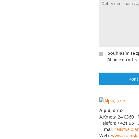
Souhlasím se 
Dbáme na ochran
Kont
Alpia, s.r.o
A.Kmeťa 24
03601
Telefon:
+421 951 
E-mail:
realityalpia
Web:
www.alpia.sk