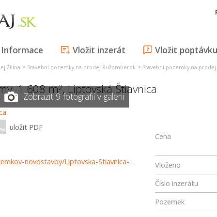
Informace
Vložit inzerát
Vložit poptávk
>
>
j Žilina
Stavební pozemky na prodej Ružomberok
Stavební pozemky na prodej L
my, 1 608 m
,
Liptovská Štiavnica
2
Zobrazit 9 fotografií v galerii
uložit PDF
Cena
https://www.reality-ruzomberok.sk/predaj-pozemky-pozemkov-novostavby/Liptovska-Stiavnica-Pokoj-sukromie-a-priroda---stavebny-pozemok-1-608-m2-37795/?utm_source=areality&utm_medium=xml&utm_term=37795&utm_content=chalupa&utm_campaign=portaly
Vloženo
Číslo inzerátu
Pozemek