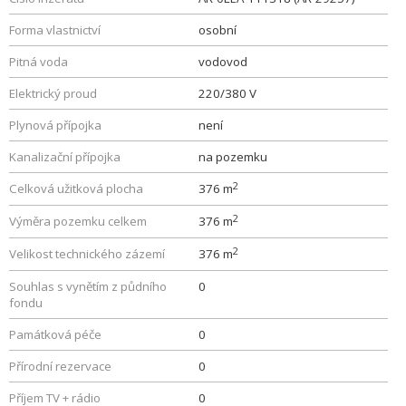
Forma vlastnictví
osobní
Pitná voda
vodovod
Elektrický proud
220/380 V
Plynová přípojka
není
Kanalizační přípojka
na pozemku
2
Celková užitková plocha
376 m
2
Výměra pozemku celkem
376 m
2
Velikost technického zázemí
376 m
Souhlas s vynětím z půdního
0
fondu
Památková péče
0
Přírodní rezervace
0
Příjem TV + rádio
0