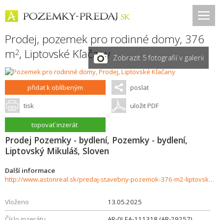
Prodej, pozemek pro rodinné domy, 376
m
,
Liptovské Kľačany
2
Zobrazit 5 fotografií v galerii
přidat k oblíbeným
poslat
tisk
uložit PDF
topovať inzerát
Prodej Pozemky - bydlení, Pozemky - bydlení,
Liptovský Mikuláš, Sloven
Další informace
http://www.astonreal.sk/predaj-stavebny-pozemok-376-m2-liptovske-klacany-liptovsky-mikulas-902116
Vloženo
13.05.2025
Číslo inzerátu
AR-0LEA-111318 (AR-29257)