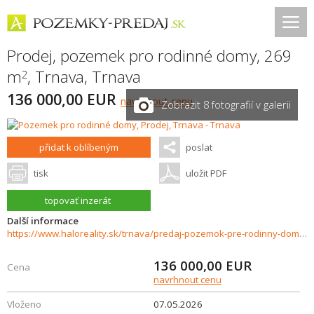
Prodej, pozemek pro rodinné domy, 269
m
,
Trnava
,
Trnava
2
136 000,00 EUR
navrhnout cenu
Zobrazit 8 fotografií v galerii
přidat k oblíbeným
poslat
tisk
uložit PDF
topovať inzerát
Další informace
https://www.haloreality.sk/trnava/predaj-pozemok-pre-rodinny-dom---269-m2-trnava-zatvor-ul-tatranska---exkluzivne-halo-reality/72863
136 000,00
EUR
Cena
navrhnout cenu
Vloženo
07.05.2026