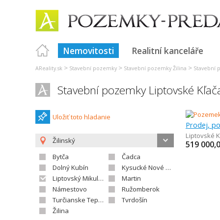
Nemovitosti
Realitní kanceláře
>
>
>
AReality.sk
Stavební pozemky
Stavební pozemky Žilina
Stavební 
Stavební pozemky Liptovské Kľač
Uložiť toto hladanie
Liptovské 
Žilinský
519 000,
Bytča
Čadca
Dolný Kubín
Kysucké Nové Mesto
Liptovský Mikuláš
Martin
Námestovo
Ružomberok
Turčianske Teplice
Tvrdošín
Žilina