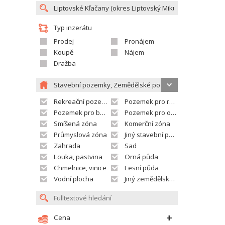
Typ inzerátu
Prodej
Pronájem
Koupě
Nájem
Dražba
Stavební pozemky, Zemědělské pozemky
Rekreační pozemek
Pozemek pro rodinné domy
Pozemek pro bytovou výstavbu
Pozemek pro občanskou vybavenost
Smíšená zóna
Komerční zóna
Průmyslová zóna
Jiný stavební pozemek
Zahrada
Sad
Louka, pastvina
Orná půda
Chmelnice, vinice
Lesní půda
Vodní plocha
Jiný zemědělský pozemek
Cena