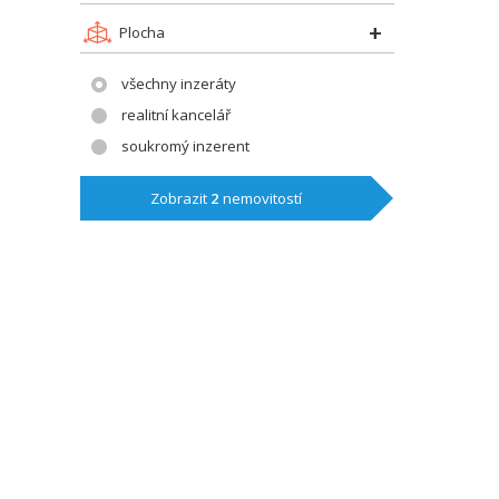
Plocha
všechny inzeráty
realitní kancelář
soukromý inzerent
Zobrazit
2
nemovitostí