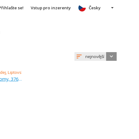
Přihlašte se!
Vstup pro inzerenty
Česky
u
nejnovější
Prodej, pozemek pro rodinné domy, 376 m