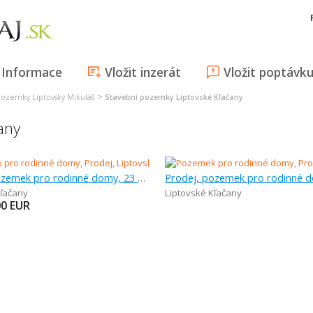
Informace
Vložit inzerát
Vložit poptávk
>
pozemky Liptovský Mikuláš
Stavební pozemky Liptovské Kľačany
any
Prodej, pozemek pro rodinné domy, 23 051 m
Kľačany
Liptovské Kľačany
00
EUR