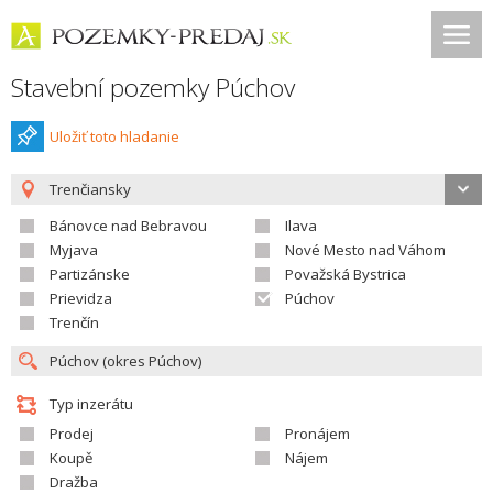
Stavební pozemky Púchov
Uložiť toto hladanie
Trenčiansky
Bánovce nad Bebravou
Ilava
Myjava
Nové Mesto nad Váhom
Partizánske
Považská Bystrica
Prievidza
Púchov
Trenčín
Typ inzerátu
Prodej
Pronájem
Koupě
Nájem
Dražba