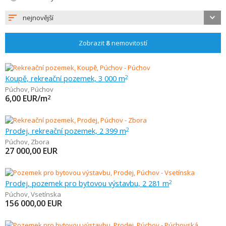
nejnovější
Zobrazit
8
nemovitostí
Koupě, rekreační pozemek, 3 000 m
2
Púchov
,
Púchov
6,00
EUR/m
2
Prodej, rekreační pozemek, 2 399 m
2
Púchov
,
Zbora
27 000,00
EUR
Prodej, pozemek pro bytovou výstavbu, 2 281 m
2
Púchov
,
Vsetínska
156 000,00
EUR