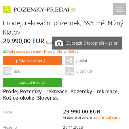
Prodej, rekreační pozemek, 695 m
,
Nižný
2
Klátov
29 990,00 EUR
navrhnout cenu
Zobrazit 5 fotografií v galerii
přidat k oblíbeným
poslat
tisk
uložit PDF
topovať inzerát
Prodej Pozemky - rekreace, Pozemky - rekreace,
Košice-okolie, Slovensk
29 990,00
EUR
Cena
vrátane provízie
navrhnout cenu
Vloženo
20.11.2025