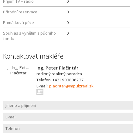
Příjem TV + rádio
0
Přírodní rezervace
0
Památková péče
0
Souhlas s vynětím z půdního
0
fondu
Kontaktovat makléře
Ing. Peter Plačintár
rodinný realitný poradca
Telefon: +421903806237
E-mail:
placintar@impulzreal.sk