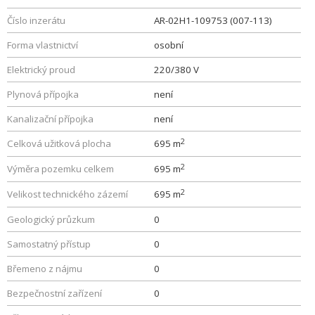
Číslo inzerátu
AR-02H1-109753 (007-113)
Forma vlastnictví
osobní
Elektrický proud
220/380 V
Plynová přípojka
není
Kanalizační přípojka
není
2
Celková užitková plocha
695 m
2
Výměra pozemku celkem
695 m
2
Velikost technického zázemí
695 m
Geologický průzkum
0
Samostatný přístup
0
Břemeno z nájmu
0
Bezpečnostní zařízení
0