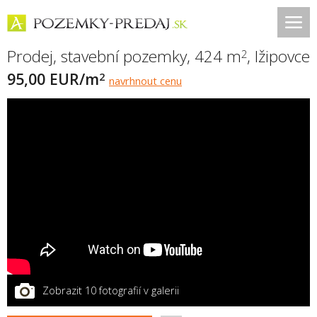
Prodej, stavební pozemky, 424 m
,
Ižipovce
2
95,00 EUR/m
2
navrhnout cenu
Zobrazit 10 fotografií v galerii