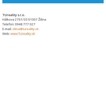
TUreality s.r.o.
Hálkova 2761/33
01001
Žilina
Telefon:
0948 777 027
E-mail:
zilina@tureality.sk
Web:
www.TUreality.sk