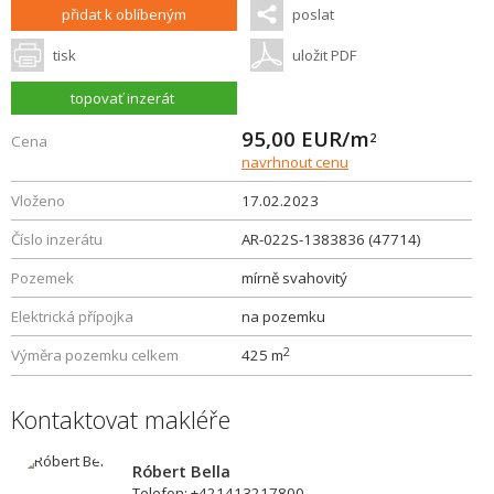
přidat k oblíbeným
poslat
tisk
uložit PDF
topovať inzerát
95,00
EUR/m
2
Cena
navrhnout cenu
Vloženo
17.02.2023
Číslo inzerátu
AR-022S-1383836 (47714)
Pozemek
mírně svahovitý
Elektrická přípojka
na pozemku
2
Výměra pozemku celkem
425 m
Kontaktovat makléře
Róbert Bella
Telefon: +421413217800