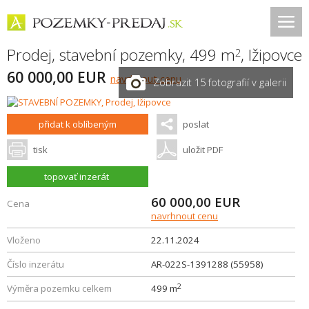
Prodej, stavební pozemky, 499 m
,
Ižipovce
2
60 000,00 EUR
navrhnout cenu
Zobrazit 15 fotografií v galerii
přidat k oblíbeným
poslat
tisk
uložit PDF
topovať inzerát
60 000,00
EUR
Cena
navrhnout cenu
Vloženo
22.11.2024
Číslo inzerátu
AR-022S-1391288 (55958)
2
Výměra pozemku celkem
499 m