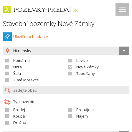
Stavební pozemky Nové Zámky
Uložiť toto hladanie
Nitriansky
Komárno
Levice
Nitra
Nové Zámky
Šaľa
Topoľčany
Zlaté Moravce
Typ inzerátu
Prodej
Pronájem
Koupě
Nájem
Dražba