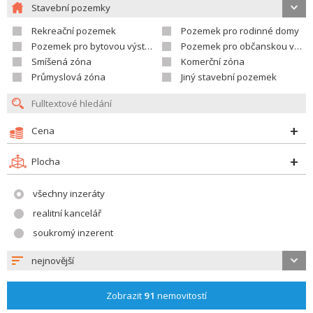
Stavební pozemky
Rekreační pozemek
Pozemek pro rodinné domy
Pozemek pro bytovou výstavbu
Pozemek pro občanskou vybavenost
Smíšená zóna
Komerční zóna
Průmyslová zóna
Jiný stavební pozemek
Cena
Plocha
všechny inzeráty
realitní kancelář
soukromý inzerent
nejnovější
Zobrazit
91
nemovitostí