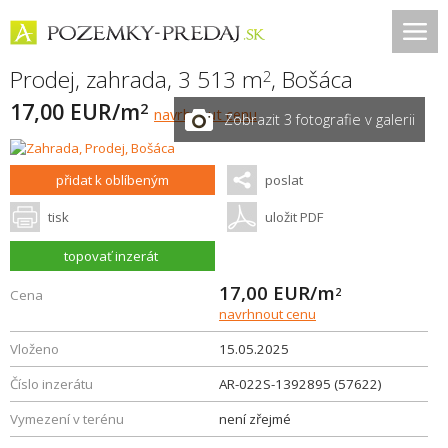
Prodej, zahrada, 3 513 m
,
Bošáca
2
17,00 EUR/m
2
navrhnout cenu
Zobrazit 3 fotografie v galerii
přidat k oblíbeným
poslat
tisk
uložit PDF
topovať inzerát
17,00
EUR/m
2
Cena
navrhnout cenu
Vloženo
15.05.2025
Číslo inzerátu
AR-022S-1392895 (57622)
Vymezení v terénu
není zřejmé