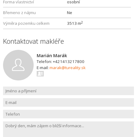
Forma vlastnictví
osobní
Břemeno z nájmu
Ne
2
Výměra pozemku celkem
3513 m
Kontaktovat makléře
Marián Marák
Telefon: +421413217800
E-mail:
marak@tureality.sk